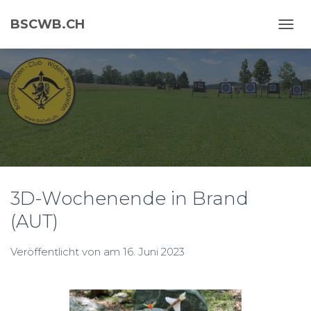
BSCWB.CH
N
A
V
I
G
A
T
I
O
N
U
M
3D-Wochenende in Brand
S
C
(AUT)
H
A
L
Veröffentlicht von
am
16. Juni 2023
T
E
N