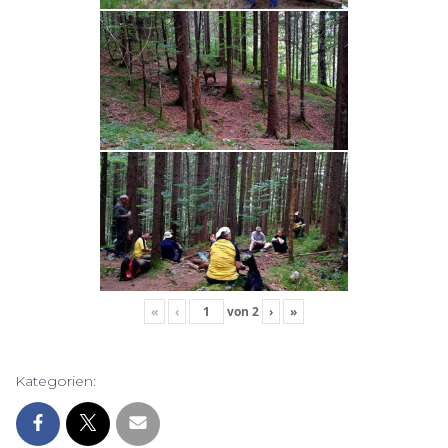
«
‹
von
2
›
»
Kategorien: