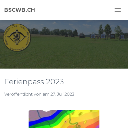
BSCWB.CH
N
A
V
I
G
A
T
I
O
N
U
M
Ferienpass 2023
S
C
H
Veröffentlicht von
am
27. Juli 2023
A
L
T
E
N