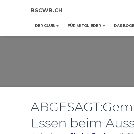
BSCWB.CH
DER CLUB
FÜR MITGLIEDER
DAS BOG
ABGESAGT:Gemüt
Essen beim Auss