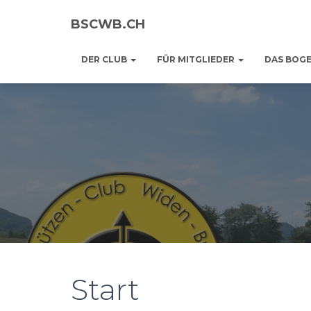
BSCWB.CH
DER CLUB
FÜR MITGLIEDER
DAS BOG
Start